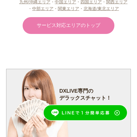
九州/沖縄エリア
・
中国エリア
・
四国エリア
・
関西エリア
・
中部エリア
・
関東エリア
・
北海道/東北エリア
サービス対応エリアのトップ
DXLIVE専門の
デラックスチャット！