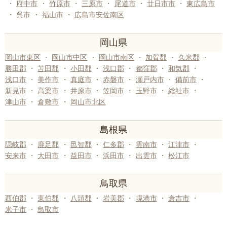
・
府中市
・
竹原市
・
三原市
・
尾道市
・
廿日市市
・
東広島市
・
呉市
・
福山市
・
広島市安佐南区
岡山県
岡山市東区
・
岡山市中区
・
岡山市南区
・
加賀郡
・
久米郡
・
勝田郡
・
苫田郡
・
小田郡
・
浅口郡
・
都窪郡
・
和気郡
・
浅口市
・
美作市
・
真庭市
・
赤磐市
・
瀬戸内市
・
備前市
・
新見市
・
高梁市
・
井原市
・
笠岡市
・
玉野市
・
総社市
・
津山市
・
倉敷市
・
岡山市北区
島根県
隠岐郡
・
鹿足郡
・
邑智郡
・
仁多郡
・
雲南市
・
江津市
・
安来市
・
大田市
・
益田市
・
浜田市
・
出雲市
・
松江市
鳥取県
西伯郡
・
東伯郡
・
八頭郡
・
岩美郡
・
境港市
・
倉吉市
・
米子市
・
鳥取市