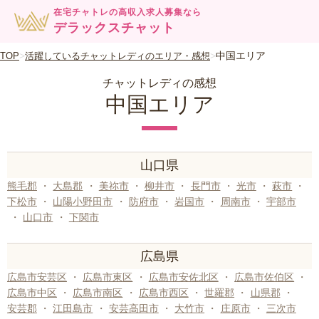
在宅チャトレの高収入求人募集なら
デラックスチャット
中国エリア
TOP
活躍しているチャットレディのエリア・感想
チャットレディの感想
中国エリア
山口県
熊毛郡
・
大島郡
・
美祢市
・
柳井市
・
長門市
・
光市
・
萩市
・
下松市
・
山陽小野田市
・
防府市
・
岩国市
・
周南市
・
宇部市
・
山口市
・
下関市
広島県
広島市安芸区
・
広島市東区
・
広島市安佐北区
・
広島市佐伯区
・
広島市中区
・
広島市南区
・
広島市西区
・
世羅郡
・
山県郡
・
安芸郡
・
江田島市
・
安芸高田市
・
大竹市
・
庄原市
・
三次市