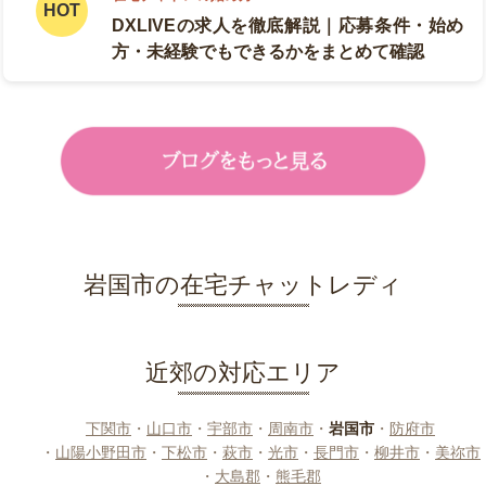
DXLIVEの求人を徹底解説｜応募条件・始め
方・未経験でもできるかをまとめて確認
岩国市の在宅チャットレディ
近郊の対応エリア
下関市
・
山口市
・
宇部市
・
周南市
・
岩国市
・
防府市
・
山陽小野田市
・
下松市
・
萩市
・
光市
・
長門市
・
柳井市
・
美祢市
・
大島郡
・
熊毛郡