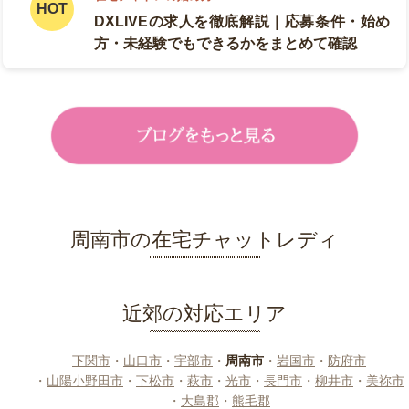
DXLIVEの求人を徹底解説｜応募条件・始め
方・未経験でもできるかをまとめて確認
周南市の在宅チャットレディ
近郊の対応エリア
下関市
・
山口市
・
宇部市
・
周南市
・
岩国市
・
防府市
・
山陽小野田市
・
下松市
・
萩市
・
光市
・
長門市
・
柳井市
・
美祢市
・
大島郡
・
熊毛郡