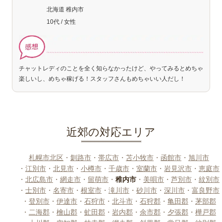
北海道 稚内市
10代 / 女性
チャットレディのことを全く知らなかったけど、やってみるとめちゃ
楽しいし、めちゃ稼げる！スタッフさんもめちゃいい人だし！
近郊の対応エリア
札幌市北区
・
釧路市
・
帯広市
・
苫小牧市
・
函館市
・
旭川市
・
江別市
・
北見市
・
小樽市
・
千歳市
・
室蘭市
・
岩見沢市
・
恵庭市
・
北広島市
・
網走市
・
留萌市
・
稚内市
・
美唄市
・
芦別市
・
紋別市
・
士別市
・
名寄市
・
根室市
・
滝川市
・
砂川市
・
深川市
・
富良野市
・
登別市
・
伊達市
・
石狩市
・
北斗市
・
石狩郡
・
亀田郡
・
茅部郡
・
二海郡
・
檜山郡
・
虻田郡
・
岩内郡
・
余市郡
・
夕張郡
・
樺戸郡