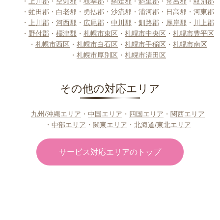
・
上川郡
・
空知郡
・
枝幸郡
・
網走郡
・
斜里郡
・
常呂郡
・
紋別郡
・
虻田郡
・
白老郡
・
勇払郡
・
沙流郡
・
浦河郡
・
日高郡
・
河東郡
・
上川郡
・
河西郡
・
広尾郡
・
中川郡
・
釧路郡
・
厚岸郡
・
川上郡
・
野付郡
・
標津郡
・
札幌市東区
・
札幌市中央区
・
札幌市豊平区
・
札幌市西区
・
札幌市白石区
・
札幌市手稲区
・
札幌市南区
・
札幌市厚別区
・
札幌市清田区
その他の対応エリア
九州/沖縄エリア
・
中国エリア
・
四国エリア
・
関西エリア
・
中部エリア
・
関東エリア
・
北海道/東北エリア
サービス対応エリアのトップ