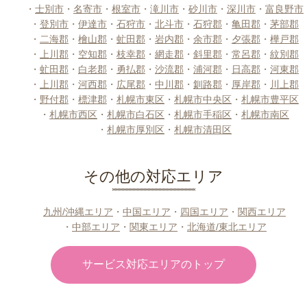
・
士別市
・
名寄市
・
根室市
・
滝川市
・
砂川市
・
深川市
・
富良野市
・
登別市
・
伊達市
・
石狩市
・
北斗市
・
石狩郡
・
亀田郡
・
茅部郡
・
二海郡
・
檜山郡
・
虻田郡
・
岩内郡
・
余市郡
・
夕張郡
・
樺戸郡
・
上川郡
・
空知郡
・
枝幸郡
・
網走郡
・
斜里郡
・
常呂郡
・
紋別郡
・
虻田郡
・
白老郡
・
勇払郡
・
沙流郡
・
浦河郡
・
日高郡
・
河東郡
・
上川郡
・
河西郡
・
広尾郡
・
中川郡
・
釧路郡
・
厚岸郡
・
川上郡
・
野付郡
・
標津郡
・
札幌市東区
・
札幌市中央区
・
札幌市豊平区
・
札幌市西区
・
札幌市白石区
・
札幌市手稲区
・
札幌市南区
・
札幌市厚別区
・
札幌市清田区
その他の対応エリア
九州/沖縄エリア
・
中国エリア
・
四国エリア
・
関西エリア
・
中部エリア
・
関東エリア
・
北海道/東北エリア
サービス対応エリアのトップ