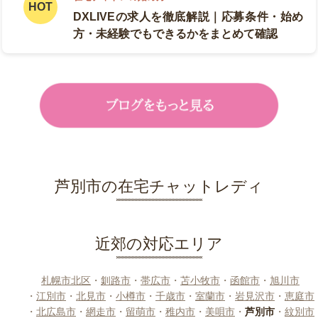
DXLIVEの求人を徹底解説｜応募条件・始め
方・未経験でもできるかをまとめて確認
芦別市の在宅チャットレディ
近郊の対応エリア
札幌市北区
・
釧路市
・
帯広市
・
苫小牧市
・
函館市
・
旭川市
・
江別市
・
北見市
・
小樽市
・
千歳市
・
室蘭市
・
岩見沢市
・
恵庭市
・
北広島市
・
網走市
・
留萌市
・
稚内市
・
美唄市
・
芦別市
・
紋別市