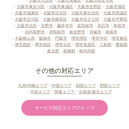
・
大阪市大正区
・
大阪市浪速区
・
大阪市西淀川区
・
大阪市東淀川区
・
大阪市東成区
・
大阪市生野区
・
大阪市旭区
・
大阪市城東区
・
大阪市住吉区
・
大阪市東住吉区
・
大阪市西成区
・
大阪市淀川区
・
大阪市鶴見区
・
大阪市住之江区
・
大阪市平野区
・
大阪市北区
・
交野市
・
藤井寺市
・
富田林市
・
高石市
・
和泉市
・
河内長野市
・
岸和田市
・
泉佐野市
・
貝塚市
・
泉南市
・
大阪狭山市
・
阪南市
・
門真市
・
堺市堺区
・
堺市中区
・
堺市東区
・
堺市西区
・
堺市南区
・
堺市北区
・
堺市美原区
・
三島郡
・
豊能郡
・
泉北郡
・
泉南郡
・
南河内郡
その他の対応エリア
九州/沖縄エリア
・
中国エリア
・
四国エリア
・
関西エリア
・
中部エリア
・
関東エリア
・
北海道/東北エリア
サービス対応エリアのトップ