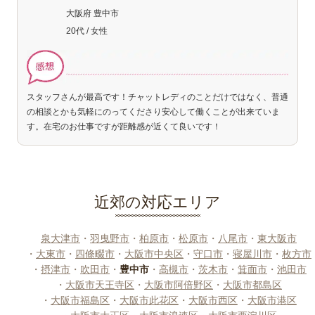
大阪府 豊中市
20代 / 女性
スタッフさんが最高です！チャットレディのことだけではなく、普通
の相談とかも気軽にのってくださり安心して働くことが出来ていま
す。在宅のお仕事ですが距離感が近くて良いです！
近郊の対応エリア
泉大津市
・
羽曳野市
・
柏原市
・
松原市
・
八尾市
・
東大阪市
・
大東市
・
四條畷市
・
大阪市中央区
・
守口市
・
寝屋川市
・
枚方市
・
摂津市
・
吹田市
・
豊中市
・
高槻市
・
茨木市
・
箕面市
・
池田市
・
大阪市天王寺区
・
大阪市阿倍野区
・
大阪市都島区
・
大阪市福島区
・
大阪市此花区
・
大阪市西区
・
大阪市港区