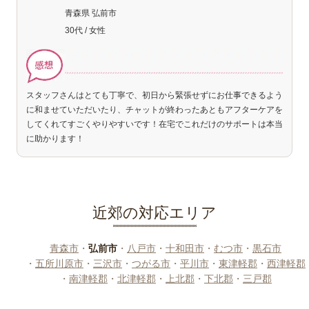
青森県 弘前市
30代 / 女性
スタッフさんはとても丁寧で、初日から緊張せずにお仕事できるよう
に和ませていただいたり、チャットが終わったあともアフターケアを
してくれてすごくやりやすいです！在宅でこれだけのサポートは本当
に助かります！
近郊の対応エリア
青森市
・
弘前市
・
八戸市
・
十和田市
・
むつ市
・
黒石市
・
五所川原市
・
三沢市
・
つがる市
・
平川市
・
東津軽郡
・
西津軽郡
・
南津軽郡
・
北津軽郡
・
上北郡
・
下北郡
・
三戸郡