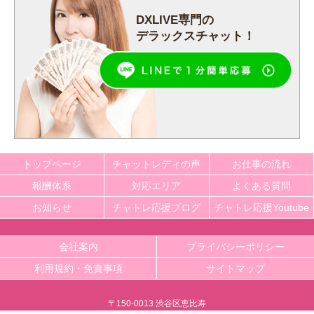
DXLIVE専門の
デラックスチャット！
トップページ
チャットレディの声
お仕事の流れ
報酬体系
対応エリア
よくある質問
お知らせ
チャトレ応援ブログ
チャトレ応援Youtube
会社案内
プライバシーポリシー
利用規約・免責事項
サイトマップ
〒150-0013 渋谷区恵比寿