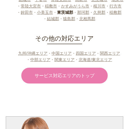
・
常陸大宮市
・
稲敷市
・
かすみがうら市
・
桜川市
・
行方市
・
鉾田市
・
小美玉市
・
東茨城郡
・
那珂郡
・
久慈郡
・
稲敷郡
・
結城郡
・
猿島郡
・
北相馬郡
その他の対応エリア
九州/沖縄エリア
・
中国エリア
・
四国エリア
・
関西エリア
・
中部エリア
・
関東エリア
・
北海道/東北エリア
サービス対応エリアのトップ