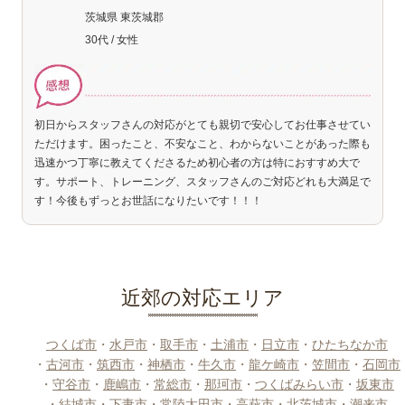
茨城県 東茨城郡
30代 / 女性
初日からスタッフさんの対応がとても親切で安心してお仕事させてい
ただけます。困ったこと、不安なこと、わからないことがあった際も
迅速かつ丁寧に教えてくださるため初心者の方は特におすすめ大で
す。サポート、トレーニング、スタッフさんのご対応どれも大満足で
す！今後もずっとお世話になりたいです！！！
近郊の対応エリア
つくば市
・
水戸市
・
取手市
・
土浦市
・
日立市
・
ひたちなか市
・
古河市
・
筑西市
・
神栖市
・
牛久市
・
龍ケ崎市
・
笠間市
・
石岡市
・
守谷市
・
鹿嶋市
・
常総市
・
那珂市
・
つくばみらい市
・
坂東市
・
結城市
・
下妻市
・
常陸太田市
・
高萩市
・
北茨城市
・
潮来市