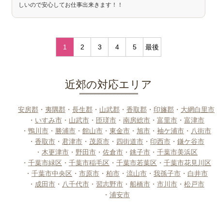
しいので安心してお仕事出来きます！！
1
2
3
4
5
最後
近郊の対応エリア
安房郡
・
夷隅郡
・
長生郡
・
山武郡
・
香取郡
・
印旛郡
・
大網白里市
・
いすみ市
・
山武市
・
匝瑳市
・
南房総市
・
富里市
・
富津市
・
鴨川市
・
勝浦市
・
館山市
・
東金市
・
旭市
・
袖ケ浦市
・
八街市
・
香取市
・
君津市
・
茂原市
・
四街道市
・
印西市
・
鎌ケ谷市
・
木更津市
・
野田市
・
佐倉市
・
銚子市
・
千葉市美浜区
・
千葉市緑区
・
千葉市稲毛区
・
千葉市若葉区
・
千葉市花見川区
・
千葉市中央区
・
市原市
・
柏市
・
流山市
・
我孫子市
・
白井市
・
成田市
・
八千代市
・
習志野市
・
船橋市
・
市川市
・
松戸市
・
浦安市