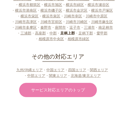
・
横浜市都筑区
・
横浜市旭区
・
横浜市緑区
・
横浜市瀬谷区
・
横浜市港南区
・
横浜市磯子区
・
横浜市金沢区
・
横浜市戸塚区
・
横浜市栄区
・
横浜市泉区
・
川崎市幸区
・
川崎市中原区
・
川崎市高津区
・
川崎市宮前区
・
川崎市川崎区
・
川崎市麻生区
・
川崎市多摩区
・
秦野市
・
座間市
・
逗子市
・
三浦市
・
南足柄市
・
三浦郡
・
高座郡
・
中郡
・
足柄上郡
・
足柄下郡
・
愛甲郡
・
相模原市中央区
・
相模原市緑区
その他の対応エリア
九州/沖縄エリア
・
中国エリア
・
四国エリア
・
関西エリア
・
中部エリア
・
関東エリア
・
北海道/東北エリア
サービス対応エリアのトップ