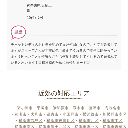
神奈川県 足柄上
郡
10代 / 女性
チャットレディのお仕事を初めてまだ何回かなので、とても緊張して
ますがスタッフさんが丁寧に色々教えてくれるので本当に助かってい
ます！困ったことや不安なことも何度も説明してくれるので頑張れて
いると思います！目標達成のために頑張りまーす♡
近郊の対応エリア
茅ヶ崎市
・
平塚市
・
伊勢原市
・
厚木市
・
藤沢市
・
海老名市
・
綾瀬市
・
大和市
・
鎌倉市
・
小田原市
・
横須賀市
・
相模原市南区
・
横浜市鶴見区
・
横浜市神奈川区
・
横浜市西区
・
横浜市中区
・
横浜市南区
・
横浜市保土ヶ谷区
・
横浜市港北区
・
横浜市青葉区