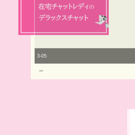
3-05
…