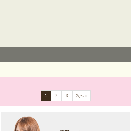
1
2
3
次へ »