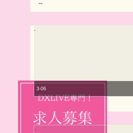
…
3-06
…