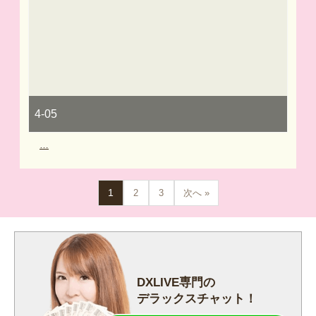
4-05
…
1
2
3
次へ »
DXLIVE専門の
デラックスチャット！