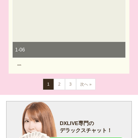
1-06
…
1
2
3
次へ »
DXLIVE専門の
デラックスチャット！