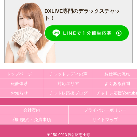
DXLIVE専門の
デラックスチャッ
ト！
トップページ
チャットレディの声
お仕事の流れ
報酬体系
対応エリア
よくある質問
お知らせ
チャトレ応援ブログ
チャトレ応援Youtub
会社案内
プライバシーポリシー
利用規約・免責事項
サイトマップ
〒150-0013 渋谷区恵比寿