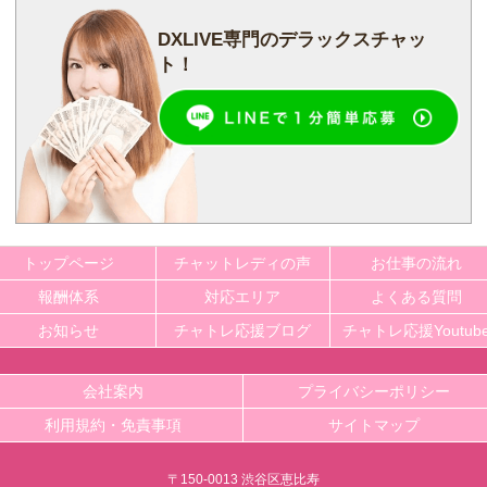
DXLIVE専門の
デラックスチャッ
ト！
トップページ
チャットレディの声
お仕事の流れ
報酬体系
対応エリア
よくある質問
お知らせ
チャトレ応援ブログ
チャトレ応援Youtub
会社案内
プライバシーポリシー
利用規約・免責事項
サイトマップ
〒150-0013 渋谷区恵比寿