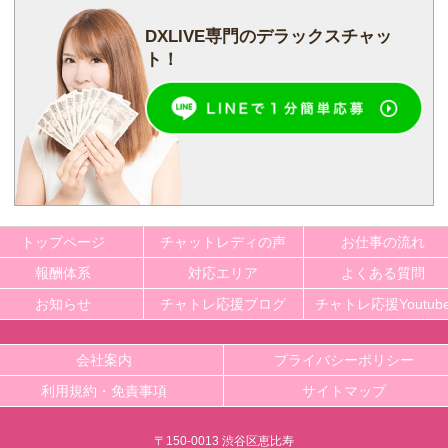
DXLIVE専門の
デラックスチャッ
ト！
トップページ
チャットレディの声
お仕事の流れ
報酬体系
対応エリア
よくある質問
お知らせ
チャトレ応援ブログ
チャトレ応援Youtub
会社案内
プライバシーポリシー
利用規約・免責事項
サイトマップ
〒150-0013 渋谷区恵比寿