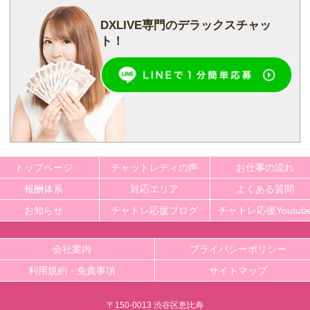
DXLIVE専門の
デラックスチャッ
ト！
トップページ
チャットレディの声
お仕事の流れ
報酬体系
対応エリア
よくある質問
お知らせ
チャトレ応援ブログ
チャトレ応援Youtub
会社案内
プライバシーポリシー
利用規約・免責事項
サイトマップ
〒150-0013 渋谷区恵比寿