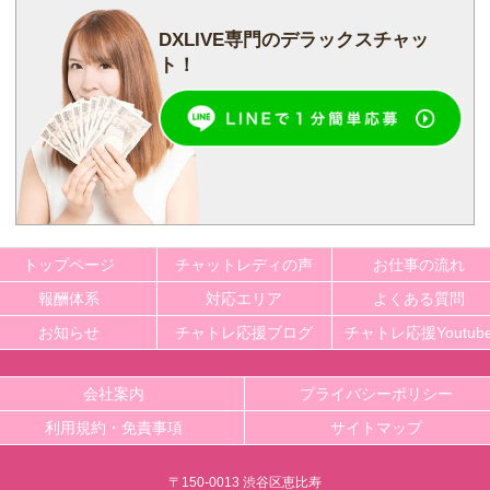
DXLIVE専門の
デラックスチャッ
ト！
トップページ
チャットレディの声
お仕事の流れ
報酬体系
対応エリア
よくある質問
お知らせ
チャトレ応援ブログ
チャトレ応援Youtub
会社案内
プライバシーポリシー
利用規約・免責事項
サイトマップ
〒150-0013 渋谷区恵比寿