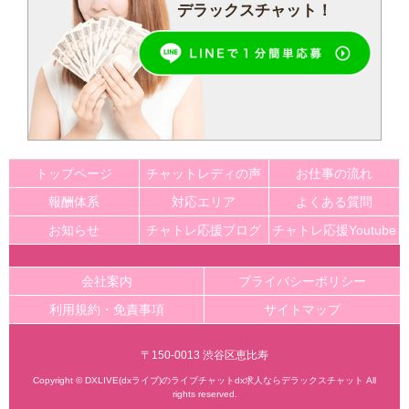
デラックスチャット！
トップページ
チャットレディの声
お仕事の流れ
報酬体系
対応エリア
よくある質問
お知らせ
チャトレ応援ブログ
チャトレ応援Youtube
会社案内
プライバシーポリシー
利用規約・免責事項
サイトマップ
〒150-0013 渋谷区恵比寿
Copyright ©
DXLIVE(dxライブ)のライブチャットdx求人ならデラックスチャット
All
rights reserved.